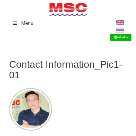
Skip
to
content
Menu
Contact Information_Pic1-
01