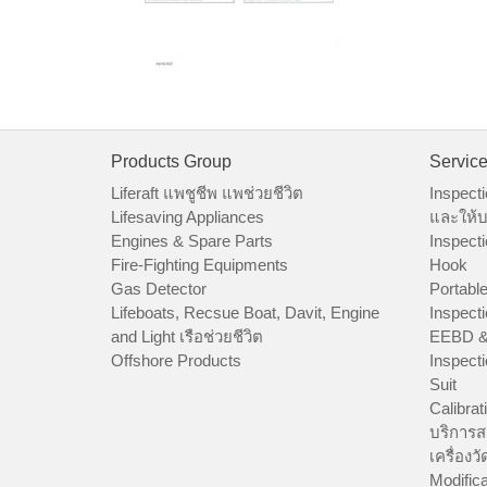
Products Group
Servic
Liferaft แพชูชีพ แพช่วยชีวิต
Inspecti
Lifesaving Appliances
และให้บ
Engines & Spare Parts
Inspecti
Fire-Fighting Equipments
Hook
Gas Detector
Portable
Lifeboats, Recsue Boat, Davit, Engine
Inspecti
and Light เรือช่วยชีวิต
EEBD &
Offshore Products
Inspecti
Suit
Calibrat
บริการส
เครื่องว
Modifica