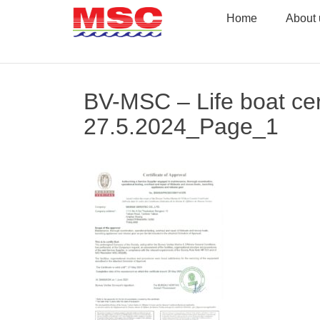
Skip
Home
About 
to
content
BV-MSC – Life boat cert
27.5.2024_Page_1