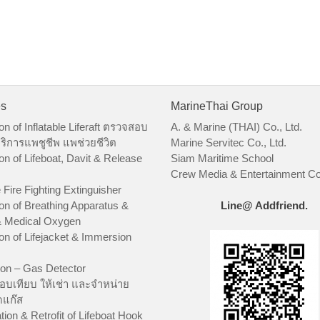
es
MarineThai Group
on of Inflatable Liferaft ตรวจสอบ
A. & Marine (THAI) Co., Ltd.
ริการแพชูชีพ แพช่วยชีวิต
Marine Servitec Co., Ltd.
on of Lifeboat, Davit & Release
Siam Maritime School
Crew Media & Entertainment Co.
 Fire Fighting Extinguisher
on of Breathing Apparatus &
Line@ Addfriend.
 Medical Oxygen
on of Lifejacket & Immersion
ion – Gas Detector
อบเทียบ ให้เช่า และจำหน่าย
ัดแก๊ส
tion & Retrofit of Lifeboat Hook