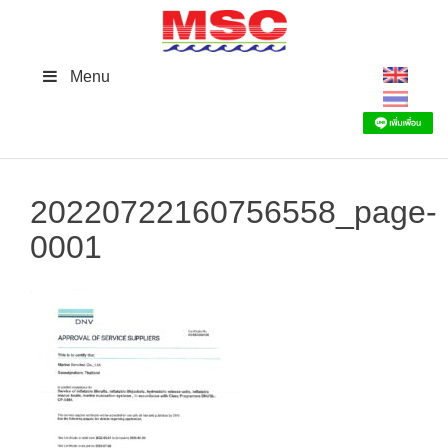
Skip
to
content
Menu
20220722160756558_page-
0001