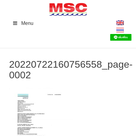
Skip
to
content
Menu
20220722160756558_page-
0002