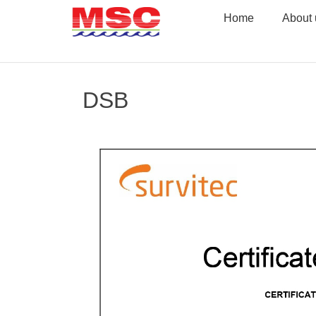
Skip
Home
About 
to
content
DSB