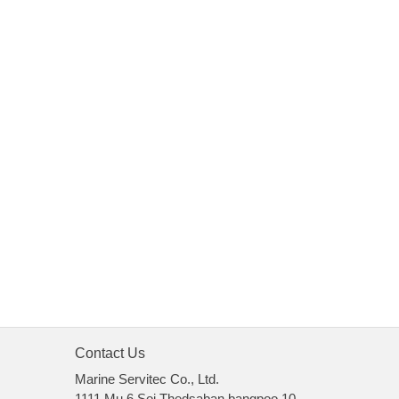
Contact Us
Marine Servitec Co., Ltd.
1111 Mu 6 Soi Thedsaban bangpoo 10,