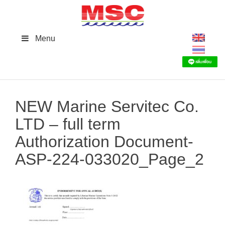
Skip
to
content
Menu
NEW Marine Servitec Co.
LTD – full term
Authorization Document-
ASP-224-033020_Page_2