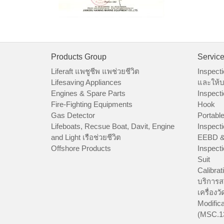
Products Group
Servic
Liferaft แพชูชีพ แพช่วยชีวิต
Inspecti
Lifesaving Appliances
และให้บ
Engines & Spare Parts
Inspecti
Fire-Fighting Equipments
Hook
Gas Detector
Portable
Lifeboats, Recsue Boat, Davit, Engine
Inspecti
and Light เรือช่วยชีวิต
EEBD &
Offshore Products
Inspecti
Suit
Calibrat
บริการส
เครื่องว
Modifica
(MSC.1