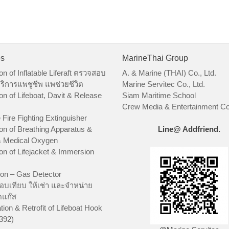
es
MarineThai Group
on of Inflatable Liferaft ตรวจสอบ
A. & Marine (THAI) Co., Ltd.
ริการแพชูชีพ แพช่วยชีวิต
Marine Servitec Co., Ltd.
on of Lifeboat, Davit & Release
Siam Maritime School
Crew Media & Entertainment Co.
 Fire Fighting Extinguisher
on of Breathing Apparatus &
Line@ Addfriend.
 Medical Oxygen
on of Lifejacket & Immersion
ion – Gas Detector
อบเทียบ ให้เช่า และจำหน่าย
ัดแก๊ส
tion & Retrofit of Lifeboat Hook
392)