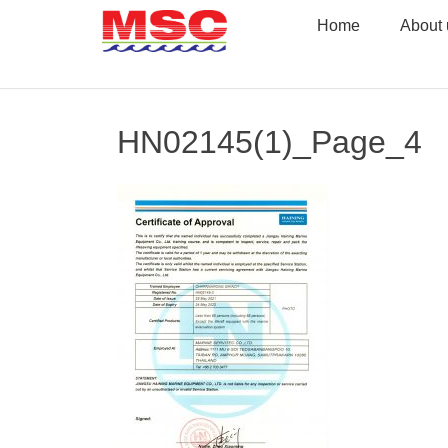
Skip
Home
About 
to
content
HN02145(1)_Page_4