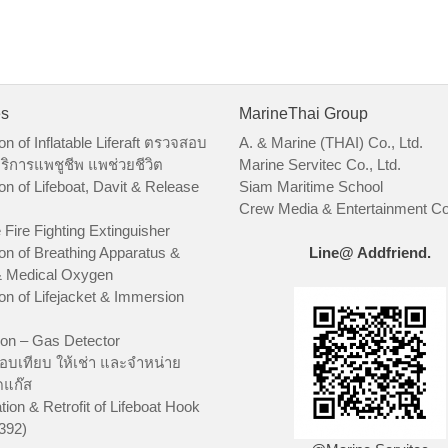
es
MarineThai Group
on of Inflatable Liferaft ตรวจสอบ
A. & Marine (THAI) Co., Ltd.
ริการแพชูชีพ แพช่วยชีวิต
Marine Servitec Co., Ltd.
on of Lifeboat, Davit & Release
Siam Maritime School
Crew Media & Entertainment Co.
 Fire Fighting Extinguisher
on of Breathing Apparatus &
Line@ Addfriend.
 Medical Oxygen
on of Lifejacket & Immersion
ion – Gas Detector
อบเทียบ ให้เช่า และจำหน่าย
ัดแก๊ส
tion & Retrofit of Lifeboat Hook
392)