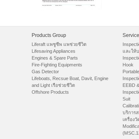
Products Group
Servic
Liferaft แพชูชีพ แพช่วยชีวิต
Inspecti
Lifesaving Appliances
และให้บ
Engines & Spare Parts
Inspecti
Fire-Fighting Equipments
Hook
Gas Detector
Portable
Lifeboats, Recsue Boat, Davit, Engine
Inspecti
and Light เรือช่วยชีวิต
EEBD &
Offshore Products
Inspecti
Suit
Calibrat
บริการส
เครื่องว
Modifica
(MSC.1