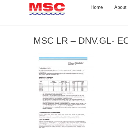
Skip
Home
About 
to
content
MSC LR – DNV.GL- EC