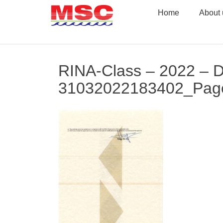
Skip
Home
About 
to
content
RINA-Class – 2022 –
31032022183402_Pag