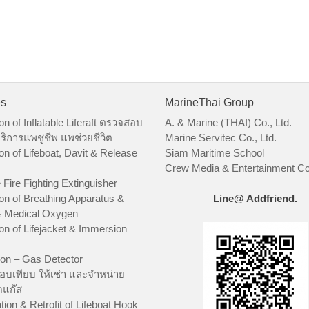
es
MarineThai Group
on of Inflatable Liferaft ตรวจสอบ
A. & Marine (THAI) Co., Ltd.
ริการแพชูชีพ แพช่วยชีวิต
Marine Servitec Co., Ltd.
on of Lifeboat, Davit & Release
Siam Maritime School
Crew Media & Entertainment Co.
 Fire Fighting Extinguisher
on of Breathing Apparatus &
Line@ Addfriend.
 Medical Oxygen
on of Lifejacket & Immersion
ion – Gas Detector
อบเทียบ ให้เช่า และจำหน่าย
ัดแก๊ส
tion & Retrofit of Lifeboat Hook