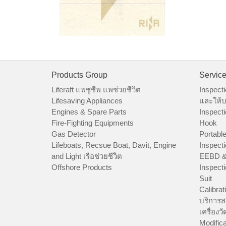
Products Group
Servic
Liferaft แพชูชีพ แพช่วยชีวิต
Inspecti
Lifesaving Appliances
และให้บ
Engines & Spare Parts
Inspecti
Fire-Fighting Equipments
Hook
Gas Detector
Portable
Lifeboats, Recsue Boat, Davit, Engine
Inspecti
and Light เรือช่วยชีวิต
EEBD &
Offshore Products
Inspecti
Suit
Calibrat
บริการส
เครื่องว
Modifica