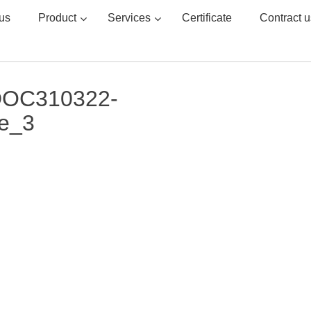
us
Product
Services
Certificate
Contract u
 DOC310322-
e_3