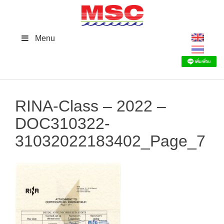
Skip
to
content
Menu
RINA-Class – 2022 –
DOC310322-
31032022183402_Page_7