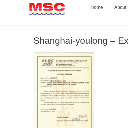
Skip
Home
About 
to
content
Shanghai-youlong – Ex