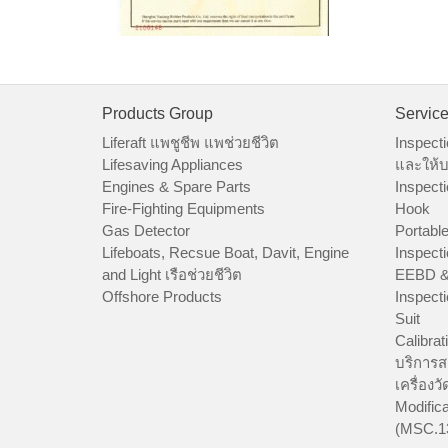
Products Group
Servic
Liferaft แพชูชีพ แพช่วยชีวิต
Inspecti
Lifesaving Appliances
และให้บ
Engines & Spare Parts
Inspecti
Fire-Fighting Equipments
Hook
Gas Detector
Portable
Lifeboats, Recsue Boat, Davit, Engine
Inspecti
and Light เรือช่วยชีวิต
EEBD &
Offshore Products
Inspecti
Suit
Calibrat
บริการส
เครื่องว
Modifica
(MSC.1