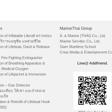
es
MarineThai Group
on of Inflatable Liferaft ตรวจสอบ
A. & Marine (THAI) Co., Ltd.
ริการแพชูชีพ แพช่วยชีวิต
Marine Servitec Co., Ltd.
on of Lifeboat, Davit & Release
Siam Maritime School
Crew Media & Entertainment Co.
 Fire Fighting Extinguisher
on of Breathing Apparatus &
Line@ Addfriend.
 Medical Oxygen
on of Lifejacket & Immersion
ion – Gas Detector
อบเทียบ ให้เช่า และจำหน่าย
ัดแก๊ส
tion & Retrofit of Lifeboat Hook
392)