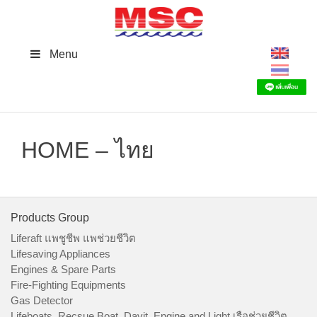
Skip
to
content
Menu
HOME – ไทย
Products Group
Liferaft แพชูชีพ แพช่วยชีวิต
Lifesaving Appliances
Engines & Spare Parts
Fire-Fighting Equipments
Gas Detector
Lifeboats, Recsue Boat, Davit, Engine and Light เรือช่วยชีวิต