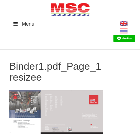
Skip
to
content
Menu
Binder1.pdf_Page_1
resizee