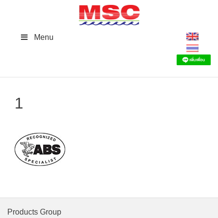
Skip
to
content
Menu
1
Products Group