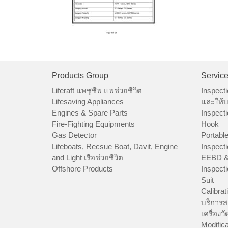
Products Group
Servic
Liferaft แพชูชีพ แพช่วยชีวิต
Inspecti
Lifesaving Appliances
และให้บ
Engines & Spare Parts
Inspecti
Fire-Fighting Equipments
Hook
Gas Detector
Portable
Lifeboats, Recsue Boat, Davit, Engine
Inspecti
and Light เรือช่วยชีวิต
EEBD &
Offshore Products
Inspecti
Suit
Calibrat
บริการส
เครื่องว
Modifica