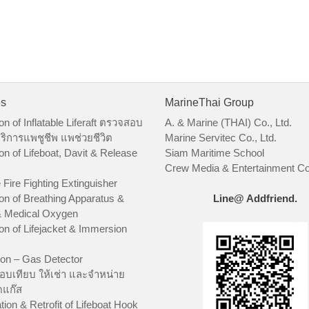
es
MarineThai Group
on of Inflatable Liferaft ตรวจสอบ
A. & Marine (THAI) Co., Ltd.
ริการแพชูชีพ แพช่วยชีวิต
Marine Servitec Co., Ltd.
on of Lifeboat, Davit & Release
Siam Maritime School
Crew Media & Entertainment Co.
 Fire Fighting Extinguisher
on of Breathing Apparatus &
Line@ Addfriend.
 Medical Oxygen
on of Lifejacket & Immersion
ion – Gas Detector
อบเทียบ ให้เช่า และจำหน่าย
ัดแก๊ส
tion & Retrofit of Lifeboat Hook