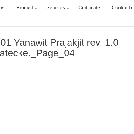
us
Product
Services
Certificate
Contract u
1 Yanawit Prajakjit rev. 1.0
 Hatecke._Page_04