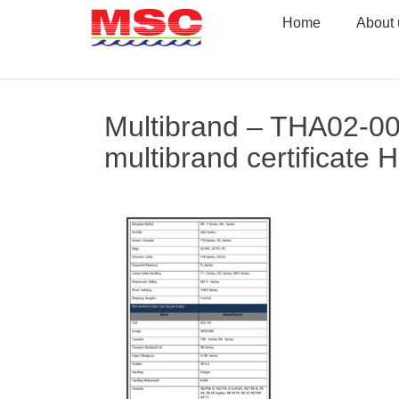
Skip
Home
About 
to
content
Multibrand – THA02-000
multibrand certificate