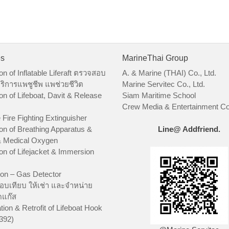
es
MarineThai Group
on of Inflatable Liferaft ตรวจสอบ
A. & Marine (THAI) Co., Ltd.
ริการแพชูชีพ แพช่วยชีวิต
Marine Servitec Co., Ltd.
on of Lifeboat, Davit & Release
Siam Maritime School
Crew Media & Entertainment Co.
 Fire Fighting Extinguisher
on of Breathing Apparatus &
Line@ Addfriend.
 Medical Oxygen
on of Lifejacket & Immersion
ion – Gas Detector
อบเทียบ ให้เช่า และจำหน่าย
ัดแก๊ส
tion & Retrofit of Lifeboat Hook
392)