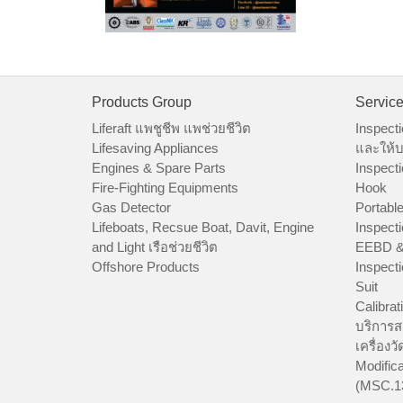
Products Group
Servic
Liferaft แพชูชีพ แพช่วยชีวิต
Inspecti
Lifesaving Appliances
และให้บ
Engines & Spare Parts
Inspecti
Fire-Fighting Equipments
Hook
Gas Detector
Portable
Lifeboats, Recsue Boat, Davit, Engine
Inspecti
and Light เรือช่วยชีวิต
EEBD &
Offshore Products
Inspecti
Suit
Calibrat
บริการส
เครื่องว
Modifica
(MSC.1