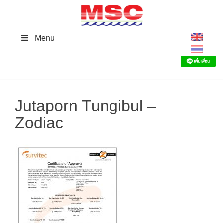
Skip
to
content
Menu
Jutaporn Tungibul –
Zodiac