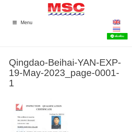
Skip
to
content
Menu
Qingdao-Beihai-YAN-EXP-
19-May-2023_page-0001-
1