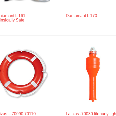
niamant L 161 –
Daniamant L 170
rinsically Safe
izas – 70090 70110
Lalizas -70030 lifebuoy ligh