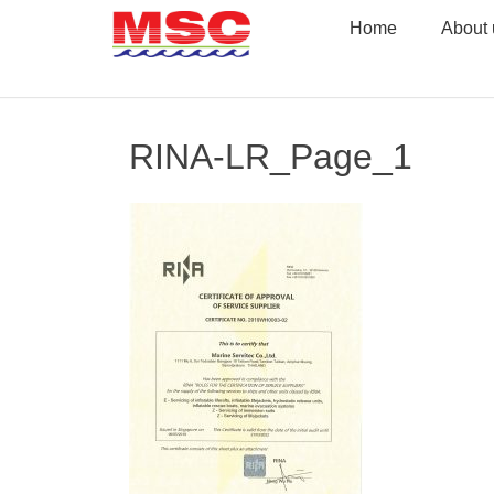
Skip
Home
About 
to
content
RINA-LR_Page_1