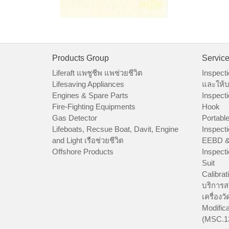
Products Group
Servic
Liferaft แพชูชีพ แพช่วยชีวิต
Inspecti
Lifesaving Appliances
และให้บ
Engines & Spare Parts
Inspecti
Fire-Fighting Equipments
Hook
Gas Detector
Portable
Lifeboats, Recsue Boat, Davit, Engine
Inspecti
and Light เรือช่วยชีวิต
EEBD &
Offshore Products
Inspecti
Suit
Calibrat
บริการส
เครื่องว
Modifica
(MSC.1